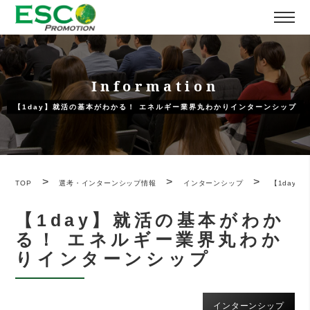
Information
【1day】就活の基本がわかる！ エネルギー業界丸わかりインターンシップ
>
>
>
TOP
選考・インターンシップ情報
インターンシップ
【1day
【1day】就活の基本がわか
る！ エネルギー業界丸わか
りインターンシップ
インターンシップ